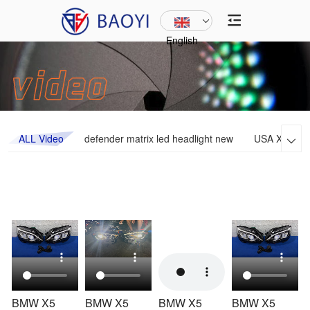
English
ALL Video
defender matrix led headlight new
USA Xenon h

BMW X5
BMW X5
BMW X5
BMW X5