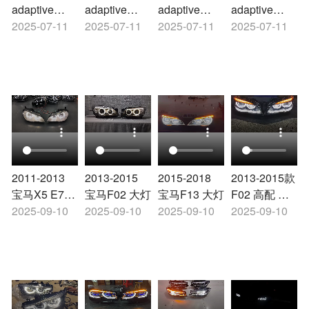
adaptive
adaptive
adaptive
adaptive
LED
2025-07-11
LED
2025-07-11
LED
2025-07-11
LED
2025-07-11
headlight
headlight
headlight
headlight
2011-2013
2013-2015
2015-2018
2013-2015款
宝马X5 E70
宝马F02 大灯
宝马F13 大灯
F02 高配 大
大灯
2025-09-10
2025-09-10
2025-09-10
灯
2025-09-10