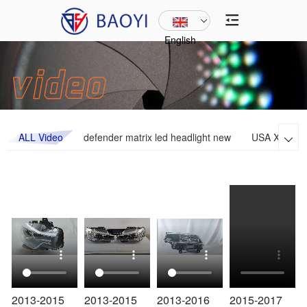
English
ALL Video
defender matrix led headlight new
USA Xenon h

2013-2015
2013-2015
2013-2016
2015-2017